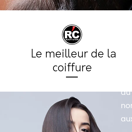
Le meilleur de la
coiffure
L'
du
no
aux