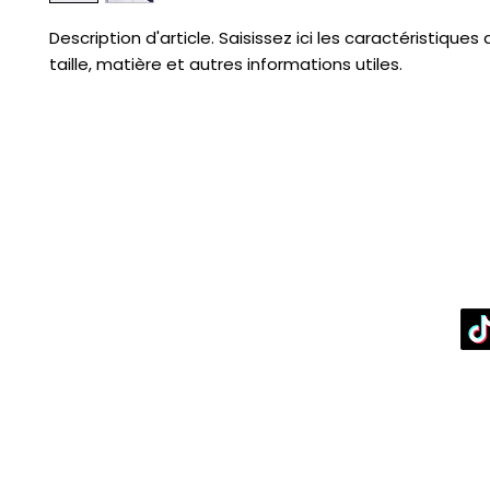
Description d'article. Saisissez ici les caractéristiques de 
taille, matière et autres informations utiles.
boutiques
Re
-Rémy
New
ôve
n
le-Saunier